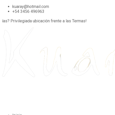
kuaray@hotmail.com
+54 3456 496963
s?
Privilegiada ubicación frente a las Termas!